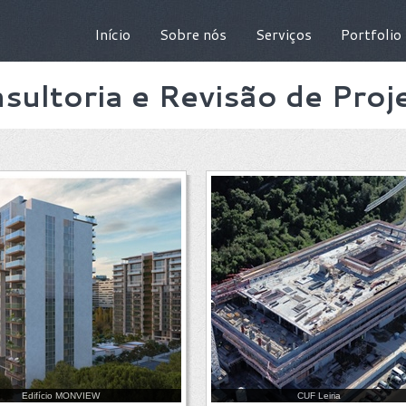
Início
Sobre nós
Serviços
Portfolio
sultoria e Revisão de Proj
Edifício MONVIEW
CUF Leiria