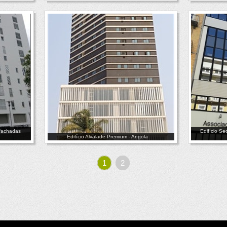
 fachadas
Edifício S
Edifício Alvalade Premium - Angola
1
2