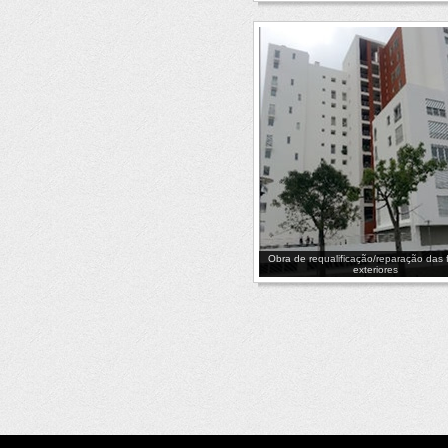
Obra de requalificação/reparação das
exteriores